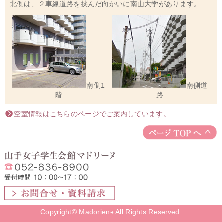
北側は、２車線道路を挟んだ向かいに南山大学があります。
南側1
南側道
階
路
空室情報はこちらのページでご案内しています。
Copyright© Madoriene All Rights Reserved.