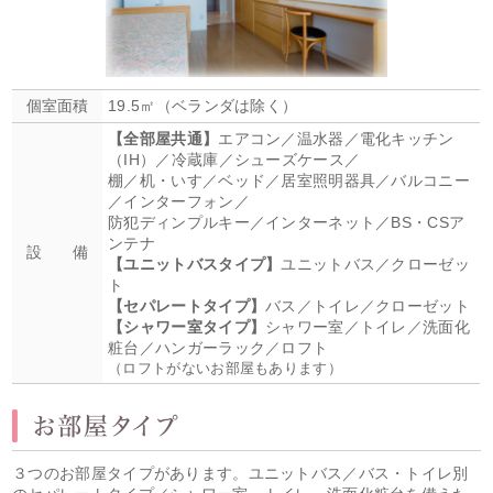
個室面積
19.5㎡（ベランダは除く）
【全部屋共通】
エアコン／温水器／電化キッチン
（IH）／冷蔵庫／シューズケース／
棚／机・いす／ベッド／居室照明器具／バルコニー
／インターフォン／
防犯ディンプルキー／インターネット／BS・CSア
ンテナ
設 備
【ユニットバスタイプ】
ユニットバス／クローゼッ
ト
【セパレートタイプ】
バス／トイレ／クローゼット
【シャワー室タイプ】
シャワー室／トイレ／洗面化
粧台／ハンガーラック／ロフト
（ロフトがないお部屋もあります）
３つのお部屋タイプがあります。ユニットバス／バス・トイレ別